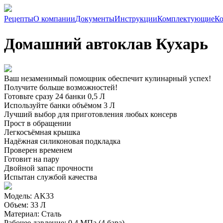
Рецепты
О компании
Документы
Инструкции
Комплектующие
Ко
Домашний автоклав Кухарь
Ваш незаменимый помощник обеспечит кулинарный успех!
Получите больше возможностей!
Готовьте сразу 24 банки 0,5 Л
Используйте банки объёмом 3 Л
Лучший выбор для приготовления любых консерв
Прост в обращении
Легкосъёмная крышка
Надёжная силиконовая подкладка
Проверен временем
Готовит на пару
Двойной запас прочности
Испытан службой качества
Модель: AK33
Объем: 33 Л
Материал: Cталь
Рабочее давление: 0,4 МПа (4 бара)